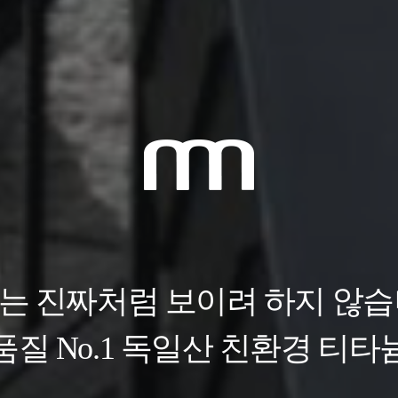
을 티타늄아연판으로 바꿨을 
 내구성과 티타늄아연판 평활도