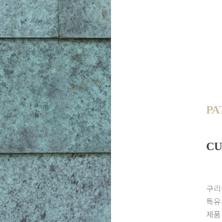
PA
CU
구리
특유
제품