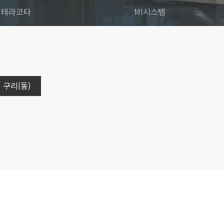
테라코타
MI시스템
구리(동)