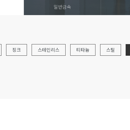
일반금속
징크
스테인리스
티타늄
스틸