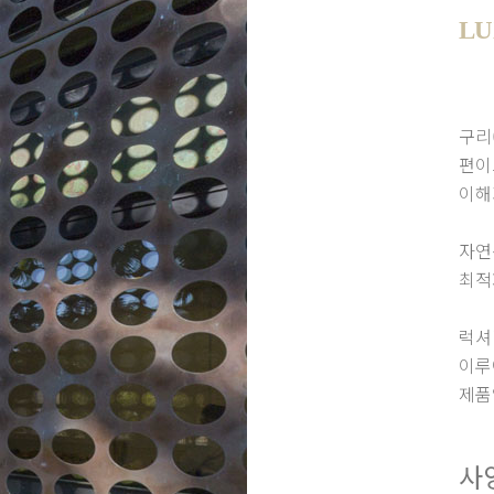
LU
구리
편이
이해
자연
최적
럭셔
이루
제품
사